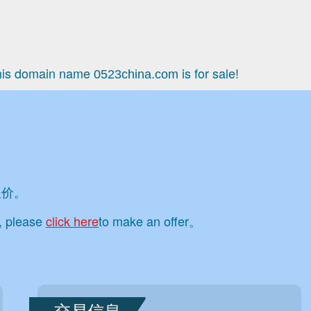
s domain name
is for sale!
0523china.com
报价。
e, please
click here
to make an offer。
交易信息